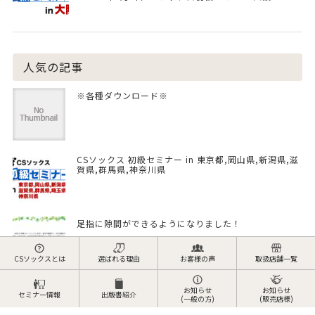
人気の記事
※各種ダウンロード※
CSソックス 初級セミナー in 東京都,岡山県,新潟県,滋
賀県,群馬県,神奈川県
足指に隙間ができるようになりました！
CSソックスとは
選ばれる理由
お客様の声
取扱店舗一覧
魚の目の痛みがなくなった！！（40代女性）
お知らせ
お知らせ
セミナー情報
出版書紹介
(一般の方)
(販売店様)