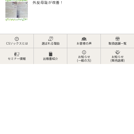
外反母趾が改善！
CSソックスとは
選ばれる理由
お客様の声
取扱店舗一覧
お知らせ
お知らせ
セミナー情報
出版書紹介
(一般の方)
(販売店様)
〒562-0026 大阪府箕面市外院 2-16-14
10:00〜16:00
営業時間
土曜日、日曜日、祝日
定休日
072-737-6465
TEL
072-727-5519
FAX
HOME
選ばれる理由
CSソックスとは？
お客様の声