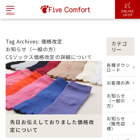
ONLINE
MENU
SHOP
Tag Archives: 価格改定
カテゴ
お知らせ（一般の方）
リー
CSソックス価格改定の詳細について
各種ダウン
ロード
お客様の声
お知らせ
（一般の
方）
お知らせ
先日お伝えしておりました価格改
（販売店
様）
定について