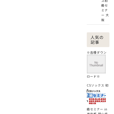
ス初
級セ
ミナ
ー 大
阪
人気の
記事
※各種ダウン
ロード※
CSソックス 初
級セミナー in
東京都,岡山県,