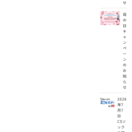
せ
母
の
日
キ
ャ
ン
ペ
ー
ン
の
お
知
ら
せ
2026
年7
月7
日
CSソ
ック