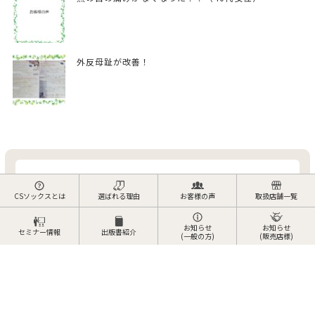
外反母趾が改善！
CSソックスとは
選ばれる理由
お客様の声
取扱店舗一覧
〒562-0026 大阪府箕面市外院 2-16-14
お知らせ
お知らせ
セミナー情報
出版書紹介
(一般の方)
(販売店様)
10:00〜16:00
営業時間
土曜日、日曜日、祝日
定休日
072-737-6465
TEL
072-727-5519
FAX